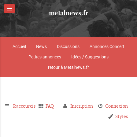
metalnews.fr
Accueil
News
Discussions
Annonces Concert
Petites annonces
Idées / Suggestions
retour à Metalnews.fr
Raccourcis
FAQ
Inscription
Connexion
Styles