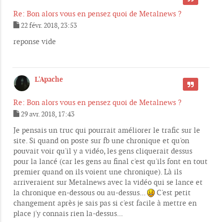
Re: Bon alors vous en pensez quoi de Metalnews ?
22 févr. 2018, 23:53
M
e
reponse vide
s
s
a
g
L'Apache
e
CITER
Re: Bon alors vous en pensez quoi de Metalnews ?
29 avr. 2018, 17:43
M
e
Je pensais un truc qui pourrait améliorer le trafic sur le
s
site. Si quand on poste sur fb une chronique et qu'on
s
pouvait voir qu'il y a vidéo, les gens cliquerait dessus
a
g
pour la lancé (car les gens au final c'est qu'ils font en tout
e
premier quand on ils voient une chronique). Là ils
arriveraient sur Metalnews avec la vidéo qui se lance et
la chronique en-dessous ou au-dessus...
C'est petit
changement après je sais pas si c'est facile à mettre en
place j'y connais rien la-dessus...