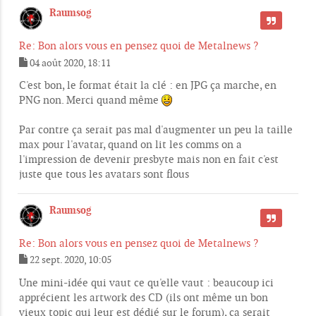
Raumsog
CITER
Re: Bon alors vous en pensez quoi de Metalnews ?
04 août 2020, 18:11
M
e
C'est bon, le format était la clé : en JPG ça marche, en
s
PNG non. Merci quand même
s
a
g
Par contre ça serait pas mal d'augmenter un peu la taille
e
max pour l'avatar, quand on lit les comms on a
l'impression de devenir presbyte mais non en fait c'est
juste que tous les avatars sont flous
Raumsog
CITER
Re: Bon alors vous en pensez quoi de Metalnews ?
22 sept. 2020, 10:05
M
e
Une mini-idée qui vaut ce qu'elle vaut : beaucoup ici
s
apprécient les artwork des CD (ils ont même un bon
s
vieux topic qui leur est dédié sur le forum), ça serait
a