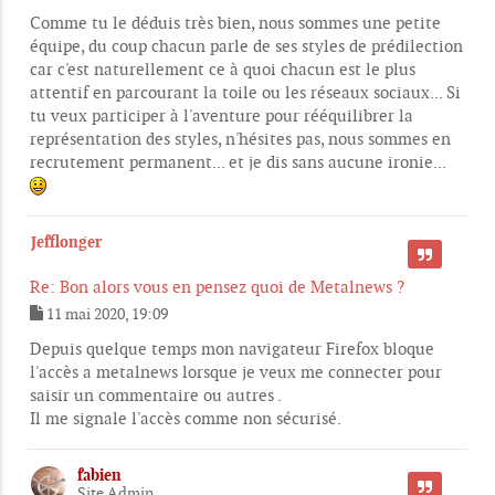
s
Comme tu le déduis très bien, nous sommes une petite
a
g
équipe, du coup chacun parle de ses styles de prédilection
e
car c'est naturellement ce à quoi chacun est le plus
attentif en parcourant la toile ou les réseaux sociaux... Si
tu veux participer à l'aventure pour rééquilibrer la
représentation des styles, n'hésites pas, nous sommes en
recrutement permanent... et je dis sans aucune ironie...
Jefflonger
CITER
Re: Bon alors vous en pensez quoi de Metalnews ?
11 mai 2020, 19:09
M
e
Depuis quelque temps mon navigateur Firefox bloque
s
l'accès a metalnews lorsque je veux me connecter pour
s
saisir un commentaire ou autres .
a
g
Il me signale l'accès comme non sécurisé.
e
fabien
CITER
Site Admin