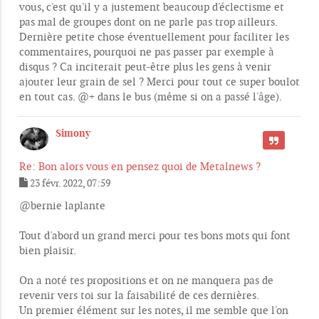
vous, c'est qu'il y a justement beaucoup d'éclectisme et
pas mal de groupes dont on ne parle pas trop ailleurs.
Dernière petite chose éventuellement pour faciliter les
commentaires, pourquoi ne pas passer par exemple à
disqus ? Ca inciterait peut-être plus les gens à venir
ajouter leur grain de sel ? Merci pour tout ce super boulot
en tout cas. @+ dans le bus (même si on a passé l'âge).
Simony
CITER
Re: Bon alors vous en pensez quoi de Metalnews ?
23 févr. 2022, 07:59
M
e
@bernie laplante
s
s
Tout d'abord un grand merci pour tes bons mots qui font
a
g
bien plaisir.
e
On a noté tes propositions et on ne manquera pas de
revenir vers toi sur la faisabilité de ces dernières.
Un premier élément sur les notes, il me semble que l'on