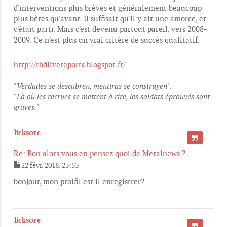
d'interventions plus brèves et généralement beaucoup
plus bêtes qu'avant. Il suffisait qu'il y ait une amorce, et
c'était parti. Mais c'est devenu partout pareil, vers 2008-
2009. Ce n'est plus un vrai critère de succès qualitatif.
http://rbdlivereports.blogspot.fr/
"
Verdades se descubren, mentiras se construyen
".
"
Là où les recrues se mettent à rire, les soldats éprouvés sont
graves.
"
licks0re
CITER
Re: Bon alors vous en pensez quoi de Metalnews ?
22 févr. 2018, 23:53
M
e
bonjour, mon proifil est il enregistrer?
s
s
a
g
licks0re
e
CITER