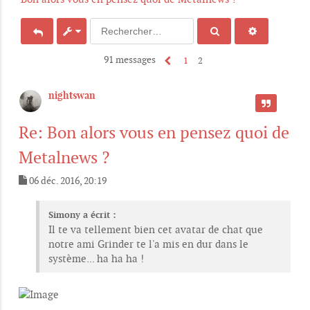
91 messages
1
2
nightswan
CITER
Re: Bon alors vous en pensez quoi de
Metalnews ?
06 déc. 2016, 20:19
M
e
s
Simony a écrit :
s
Il te va tellement bien cet avatar de chat que
a
notre ami Grinder te l'a mis en dur dans le
g
e
système... ha ha ha !