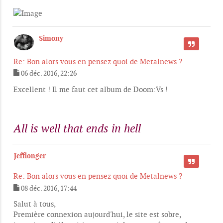
Simony
CITER
Re: Bon alors vous en pensez quoi de Metalnews ?
06 déc. 2016, 22:26
M
e
Excellent ! Il me faut cet album de Doom:Vs !
s
s
a
g
All is well that ends in hell
e
Jefflonger
CITER
Re: Bon alors vous en pensez quoi de Metalnews ?
08 déc. 2016, 17:44
M
e
Salut à tous,
s
Première connexion aujourd'hui, le site est sobre,
s