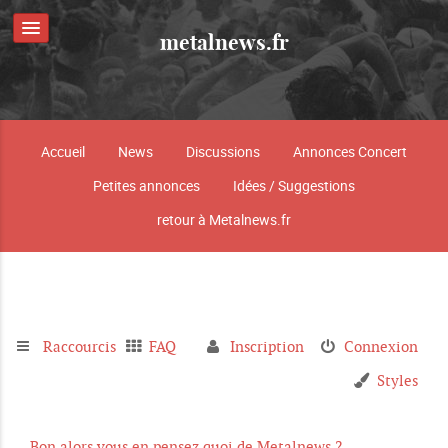
metalnews.fr
Accueil
News
Discussions
Annonces Concert
Petites annonces
Idées / Suggestions
retour à Metalnews.fr
Raccourcis
FAQ
Inscription
Connexion
Styles
Bon alors vous en pensez quoi de Metalnews ?