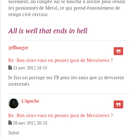
surement, on compte sur le bouche à oreille pour réunir
les passionnés de Metal, ce qui prend énormément de
temps c'est certain.
All is well that ends in hell
Jefflonger
CITER
Re: Bon alors vous en pensez quoi de Metalnews ?
21 nov. 2017, 18:55
M
e
Je fais un partage sur FB pour les amis que ça devraient
s
intéressés
s
a
g
L'Apache
e
CITER
Re: Bon alors vous en pensez quoi de Metalnews ?
28 nov. 2017, 20:23
M
e
Salut
s