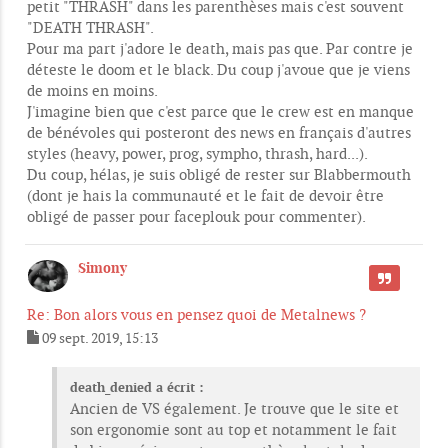
petit "THRASH" dans les parenthèses mais c'est souvent
"DEATH THRASH".
Pour ma part j'adore le death, mais pas que. Par contre je
déteste le doom et le black. Du coup j'avoue que je viens
de moins en moins.
J'imagine bien que c'est parce que le crew est en manque
de bénévoles qui posteront des news en français d'autres
styles (heavy, power, prog, sympho, thrash, hard...).
Du coup, hélas, je suis obligé de rester sur Blabbermouth
(dont je hais la communauté et le fait de devoir être
obligé de passer pour faceplouk pour commenter).
Simony
CITER
Re: Bon alors vous en pensez quoi de Metalnews ?
09 sept. 2019, 15:13
M
e
s
death_denied a écrit :
s
Ancien de VS également. Je trouve que le site et
a
son ergonomie sont au top et notamment le fait
g
e