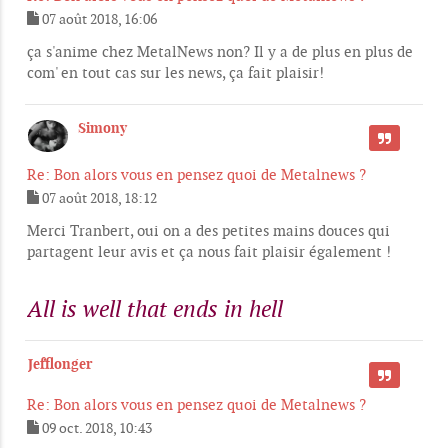
07 août 2018, 16:06
M
e
ça s'anime chez MetalNews non? Il y a de plus en plus de
s
com' en tout cas sur les news, ça fait plaisir!
s
a
g
Simony
e
CITER
Re: Bon alors vous en pensez quoi de Metalnews ?
07 août 2018, 18:12
M
e
Merci Tranbert, oui on a des petites mains douces qui
s
partagent leur avis et ça nous fait plaisir également !
s
a
g
All is well that ends in hell
e
Jefflonger
CITER
Re: Bon alors vous en pensez quoi de Metalnews ?
09 oct. 2018, 10:43
M