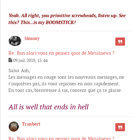
s
a
g
Yeah. All right, you primitive screwheads, listen up. See
e
this? This...is my BOOMSTICK!
Simony
CITER
Re: Bon alors vous en pensez quoi de Metalnews ?
09 juil. 2018, 15:44
M
e
Salut Ash,
s
Les messages en rouge sont les nouveaux messages, ne
s
t'inquiètes pas, ils vont repasser en noir rapidement.
a
g
En tout cas, bienvenue à toi, content que ça te plaise.
e
All is well that ends in hell
Tranbert
CITER
Re: Bon alors vous en pensez quoi de Metalnews ?