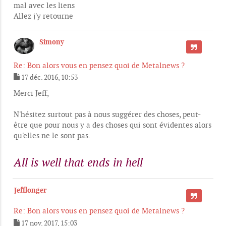
mal avec les liens
Allez j'y retourne
Simony
CITER
Re: Bon alors vous en pensez quoi de Metalnews ?
17 déc. 2016, 10:53
M
e
Merci Jeff,
s
s
N'hésitez surtout pas à nous suggérer des choses, peut-
a
g
être que pour nous y a des choses qui sont évidentes alors
e
qu'elles ne le sont pas.
All is well that ends in hell
Jefflonger
CITER
Re: Bon alors vous en pensez quoi de Metalnews ?
17 nov. 2017, 15:03