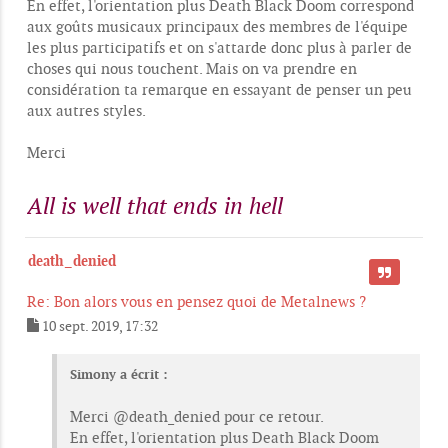
En effet, l'orientation plus Death Black Doom correspond
aux goûts musicaux principaux des membres de l'équipe
les plus participatifs et on s'attarde donc plus à parler de
choses qui nous touchent. Mais on va prendre en
considération ta remarque en essayant de penser un peu
aux autres styles.
Merci
All is well that ends in hell
death_denied
CITER
Re: Bon alors vous en pensez quoi de Metalnews ?
10 sept. 2019, 17:32
M
e
s
Simony a écrit :
s
a
Merci @death_denied pour ce retour.
g
e
En effet, l'orientation plus Death Black Doom