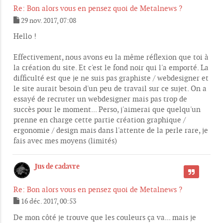
Re: Bon alors vous en pensez quoi de Metalnews ?
29 nov. 2017, 07:08
M
e
Hello !
s
s
Effectivement, nous avons eu la même réflexion que toi à
a
g
la création du site. Et c'est le fond noir qui l'a emporté. La
e
difficulté est que je ne suis pas graphiste / webdesigner et
le site aurait besoin d'un peu de travail sur ce sujet. On a
essayé de recruter un webdesigner mais pas trop de
succès pour le moment... Perso, j'aimerai que quelqu'un
prenne en charge cette partie création graphique /
ergonomie / design mais dans l'attente de la perle rare, je
fais avec mes moyens (limités)
Jus de cadavre
CITER
Re: Bon alors vous en pensez quoi de Metalnews ?
16 déc. 2017, 00:53
M
e
De mon côté je trouve que les couleurs ça va... mais je