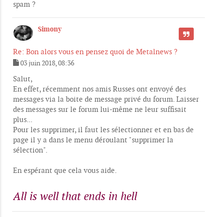
spam ?
a
g
e
Simony
CITER
Re: Bon alors vous en pensez quoi de Metalnews ?
03 juin 2018, 08:36
M
e
Salut,
s
En effet, récemment nos amis Russes ont envoyé des
s
messages via la boite de message privé du forum. Laisser
a
g
des messages sur le forum lui-même ne leur suffisait
e
plus...
Pour les supprimer, il faut les sélectionner et en bas de
page il y a dans le menu déroulant "supprimer la
sélection".
En espérant que cela vous aide.
All is well that ends in hell