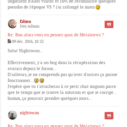
impatient d'aller visiter et ravi de reconnaître quelques
a
g
pseudos de l'époque VS ? j'ai rallongé le mien
e
fabien
CITER
Site Admin
Re: Bon alors vous en pensez quoi de Metalnews ?
09 déc. 2016, 10:32
M
e
Salut Nightswan...
s
s
Effectivement, y'a un bug dans la récupération des
a
g
avatars depuis le forum...
e
D'ailleurs, je ne comprends pas qu'avec d'autres ça puisse
fonctionner...
J'espère que tu t'attacheras à ce petit chat mignon parce
que le temps que je trouve la solution et que je corrige...
humm, ça pourrait prendre quelques jours...
nightswan
CITER
Re: Bon alors vous en pensez quoi de Metalnews ?