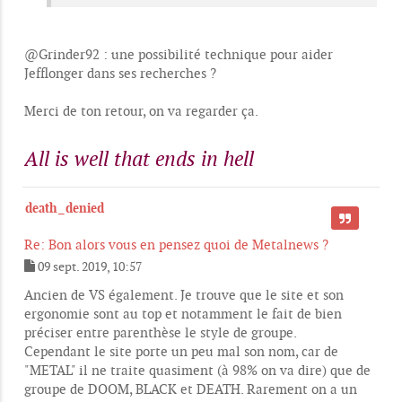
@Grinder92 : une possibilité technique pour aider
Jefflonger dans ses recherches ?
Merci de ton retour, on va regarder ça.
All is well that ends in hell
death_denied
CITER
Re: Bon alors vous en pensez quoi de Metalnews ?
09 sept. 2019, 10:57
M
e
Ancien de VS également. Je trouve que le site et son
s
ergonomie sont au top et notamment le fait de bien
s
préciser entre parenthèse le style de groupe.
a
g
Cependant le site porte un peu mal son nom, car de
e
"METAL" il ne traite quasiment (à 98% on va dire) que de
groupe de DOOM, BLACK et DEATH. Rarement on a un