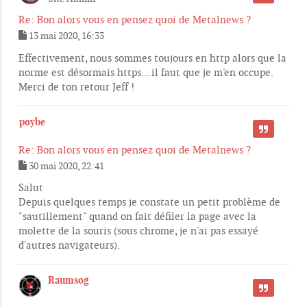
Re: Bon alors vous en pensez quoi de Metalnews ?
13 mai 2020, 16:33
M
e
Effectivement, nous sommes toujours en http alors que la
s
norme est désormais https... il faut que je m'en occupe.
s
Merci de ton retour Jeff !
a
g
e
poybe
CITER
Re: Bon alors vous en pensez quoi de Metalnews ?
30 mai 2020, 22:41
M
e
Salut
s
Depuis quelques temps je constate un petit problème de
s
"sautillement" quand on fait défiler la page avec la
a
g
molette de la souris (sous chrome, je n'ai pas essayé
e
d'autres navigateurs).
Raumsog
CITER