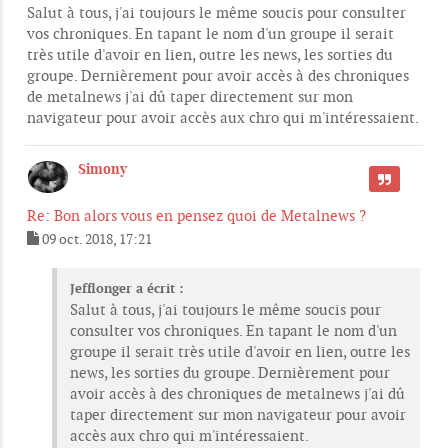
e
Salut à tous, j'ai toujours le même soucis pour consulter
s
vos chroniques. En tapant le nom d'un groupe il serait
s
très utile d'avoir en lien, outre les news, les sorties du
a
g
groupe. Dernièrement pour avoir accès à des chroniques
e
de metalnews j'ai dû taper directement sur mon
navigateur pour avoir accès aux chro qui m'intéressaient.
Simony
CITER
Re: Bon alors vous en pensez quoi de Metalnews ?
09 oct. 2018, 17:21
M
e
s
Jefflonger a écrit :
s
Salut à tous, j'ai toujours le même soucis pour
a
consulter vos chroniques. En tapant le nom d'un
g
e
groupe il serait très utile d'avoir en lien, outre les
news, les sorties du groupe. Dernièrement pour
avoir accès à des chroniques de metalnews j'ai dû
taper directement sur mon navigateur pour avoir
accès aux chro qui m'intéressaient.