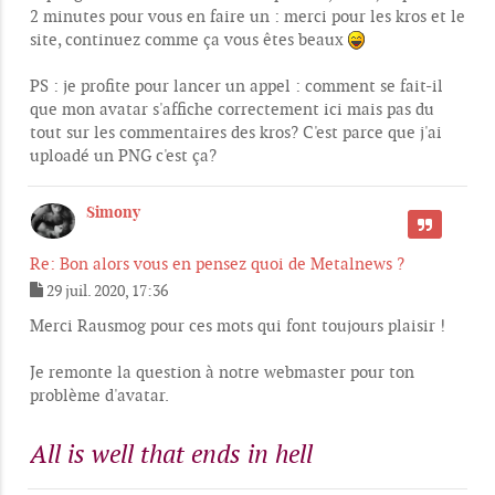
2 minutes pour vous en faire un : merci pour les kros et le
site, continuez comme ça vous êtes beaux
PS : je profite pour lancer un appel : comment se fait-il
que mon avatar s'affiche correctement ici mais pas du
tout sur les commentaires des kros? C'est parce que j'ai
uploadé un PNG c'est ça?
Simony
CITER
Re: Bon alors vous en pensez quoi de Metalnews ?
29 juil. 2020, 17:36
M
e
Merci Rausmog pour ces mots qui font toujours plaisir !
s
s
Je remonte la question à notre webmaster pour ton
a
g
problème d'avatar.
e
All is well that ends in hell