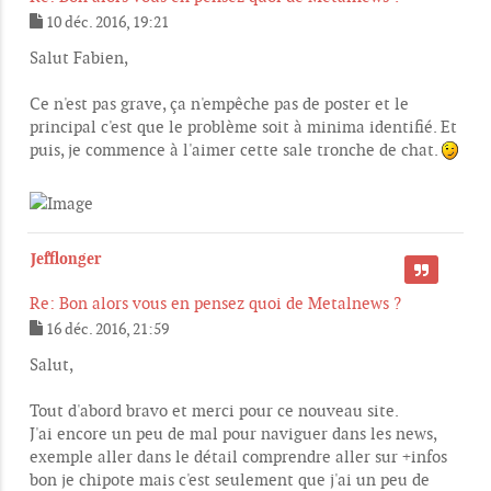
10 déc. 2016, 19:21
M
e
Salut Fabien,
s
s
Ce n'est pas grave, ça n'empêche pas de poster et le
a
g
principal c'est que le problème soit à minima identifié. Et
e
puis, je commence à l'aimer cette sale tronche de chat.
Jefflonger
CITER
Re: Bon alors vous en pensez quoi de Metalnews ?
16 déc. 2016, 21:59
M
e
Salut,
s
s
Tout d'abord bravo et merci pour ce nouveau site.
a
g
J'ai encore un peu de mal pour naviguer dans les news,
e
exemple aller dans le détail comprendre aller sur +infos
bon je chipote mais c'est seulement que j'ai un peu de