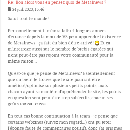
Re: Bon alors vous en pensez quoi de Metalnews ?
24 juil. 2020, 13:46
M
e
Salut tout le monde!
s
s
Personnellement il m'aura fallu 4 longues années
a
g
d'errance depuis la mort de VS pour apprendre l'existence
e
de Metalnews - ça fait du bien d'être arrivé!
Et ça
m'interroge aussi sur le nombre de brebis égarées qui
n'ont peut-être pas rejoint votre communauté pour la
même raison...
Qu'est-ce que je pense de Metalnews? Essentiellement
que du bien! Je trouve que le site pourrait être
amélioré/optimisé sur plusieurs petits points, mais
chacun ayant sa manière d'appréhender le site, les points
en question sont peut-être trop subjectifs, chacun ses
goûts toussa toussa...
En tout cas bonne continuation à la team - je pense que
certains webzines (suivez mon regard...) ont pu jeter
l'éponge faute de commentaires positifs, donc j'ai pris mes