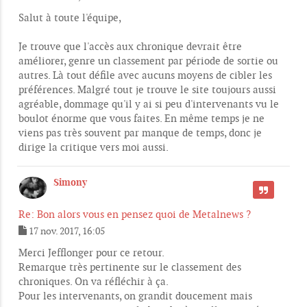
M
e
Salut à toute l'équipe,
s
s
Je trouve que l'accès aux chronique devrait être
a
g
améliorer, genre un classement par période de sortie ou
e
autres. Là tout défile avec aucuns moyens de cibler les
préférences. Malgré tout je trouve le site toujours aussi
agréable, dommage qu'il y ai si peu d'intervenants vu le
boulot énorme que vous faites. En même temps je ne
viens pas très souvent par manque de temps, donc je
dirige la critique vers moi aussi.
Simony
CITER
Re: Bon alors vous en pensez quoi de Metalnews ?
17 nov. 2017, 16:05
M
e
Merci Jefflonger pour ce retour.
s
Remarque très pertinente sur le classement des
s
chroniques. On va réfléchir à ça.
a
g
Pour les intervenants, on grandit doucement mais
e