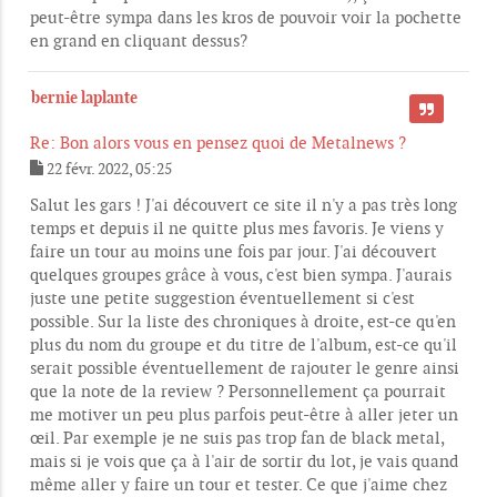
g
peut-être sympa dans les kros de pouvoir voir la pochette
e
en grand en cliquant dessus?
bernie laplante
CITER
Re: Bon alors vous en pensez quoi de Metalnews ?
22 févr. 2022, 05:25
M
e
Salut les gars ! J'ai découvert ce site il n'y a pas très long
s
temps et depuis il ne quitte plus mes favoris. Je viens y
s
faire un tour au moins une fois par jour. J'ai découvert
a
g
quelques groupes grâce à vous, c'est bien sympa. J'aurais
e
juste une petite suggestion éventuellement si c'est
possible. Sur la liste des chroniques à droite, est-ce qu'en
plus du nom du groupe et du titre de l'album, est-ce qu'il
serait possible éventuellement de rajouter le genre ainsi
que la note de la review ? Personnellement ça pourrait
me motiver un peu plus parfois peut-être à aller jeter un
œil. Par exemple je ne suis pas trop fan de black metal,
mais si je vois que ça à l'air de sortir du lot, je vais quand
même aller y faire un tour et tester. Ce que j'aime chez