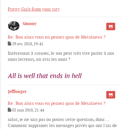
Pretty Girls from your city
Simony
CITER
Re: Bon alors vous en pensez quoi de Metalnews ?
29 avr. 2018, 19:45
M
e
Intéressant à creuser, le son peut très vite parler à nos
s
amis lecteurs, un avis les amis ?
s
a
g
All is well that ends in hell
e
Jefflonger
CITER
Re: Bon alors vous en pensez quoi de Metalnews ?
02 juin 2018, 21:44
M
e
salut, je ne sais pas ou poster cette question, donc....
s
Comment supprimer les messages privés qui ont l'air de
s