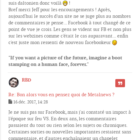
s
suis daltonien donc voilà
!
s
Bref merci Jeff pour les encouragements ! Après,
a
g
aujourd'hui le succès d'un site ne se juge plus au nombres
e
de commentaires je pense... Facebook à tout changé de ce
point de vue je crois. Les gens se vident sur FB et non plus
sur les webzines comme c'était le cas auparavant... enfin
c'est juste mon ressenti de nouveau facebookeur
"If you want a picture of the future, imagine a boot
stamping on a human face, forever."
RBD
CITER
Re: Bon alors vous en pensez quoi de Metalnews ?
16 déc. 2017, 14:28
M
e
Je ne suis pas sur Facebook, mais j'ai constaté un impact à
s
l'époque sur feu VS. En deux ans, les commentaires
s
passaient du tout ou rien selon les sujets ou chroniques.
a
g
Certaines sorties ou nouvelles importantes restaient sans
e
commentaire, et d'autres enchaînaient un chapelet