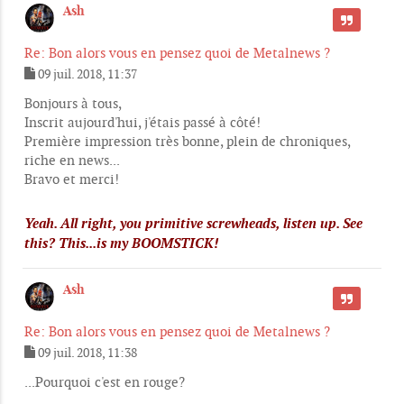
Ash
CITER
Re: Bon alors vous en pensez quoi de Metalnews ?
09 juil. 2018, 11:37
M
e
Bonjours à tous,
s
Inscrit aujourd'hui, j'étais passé à côté!
s
Première impression très bonne, plein de chroniques,
a
g
riche en news...
e
Bravo et merci!
Yeah. All right, you primitive screwheads, listen up. See
this? This...is my BOOMSTICK!
Ash
CITER
Re: Bon alors vous en pensez quoi de Metalnews ?
09 juil. 2018, 11:38
M
e
...Pourquoi c'est en rouge?
s